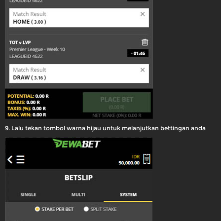
9. Lalu tekan tombol warna hijau untuk melanjutkan bettingan anda