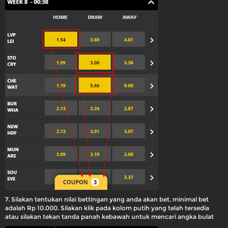
7. Silakan tentukan nilai bettingan yang anda akan bet, minimal bet
adalah Rp 10.000. Silakan klik pada kolom putih yang telah tersedia
atau silakan tekan tanda panah kebawah untuk mencari angka bulat