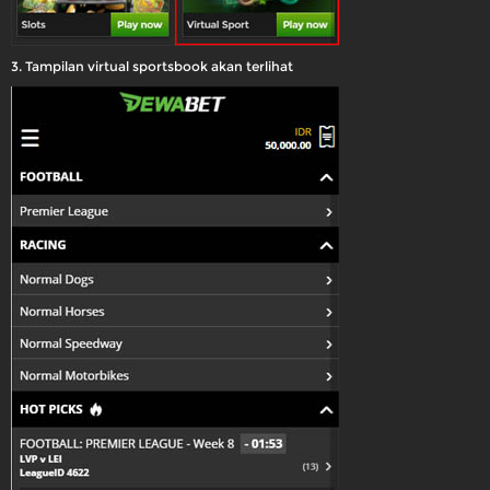
3. Tampilan virtual sportsbook akan terlihat