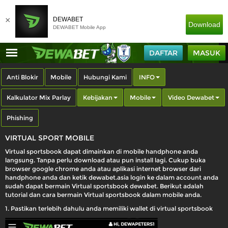
×
DEWABET
Download
DEWABET Mobile App
DAFTAR
MASUK
Anti Blokir
Mobile
Hubungi Kami
INFO
Kalkulator Mix Parlay
Kebijakan
Mobile
Video Dewabet
Phishing
VIRTUAL SPORT MOBILE
Virtual sportsbook dapat dimainkan di mobile handphone anda
langsung. Tanpa perlu download atau pun install lagi. Cukup buka
browser google chrome anda atau aplikasi internet browser dari
handphone anda dan ketik dewabet.asia login ke dalam account anda
sudah dapat bermain Virtual sportsbook dewabet. Berikut adalah
tutorial dan cara bermain Virtual sportsbook dalam mobile anda.
1. Pastikan terlebih dahulu anda memiliki wallet di virtual sportsbook