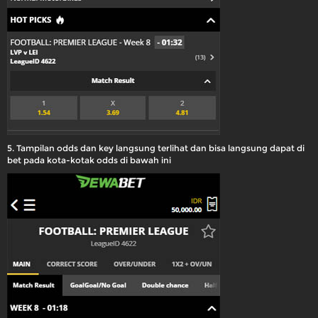
5. Tampilan odds dan key langsung terlihat dan bisa langsung dapat di
bet pada kota-kotak odds di bawah ini