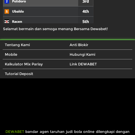
Selamat bermain dan semoga menang Bersama Dewabet!
Tentang Kami
Anti Blokir
Mobile
Hubungi Kami
Kalkulator Mix Parlay
Link DEWABET
Tutorial Deposit
DEWABET
bandar agen taruhan judi bola online dilengkapi dengan